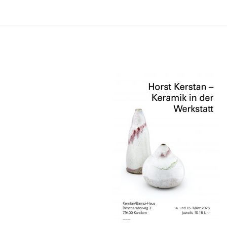
Keramikwerkstatt Beatrix Sturm-